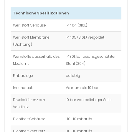
Technische Spezifikationen
Werkstoff Gehäuse
1.4404 (316L)
Werkstoff Membrane
1.4435 (316L) vergoldet
(Dichtung)
Werkstoffe ausserhalb des
1.4301, korrosionsgeschützter
Mediums
Stahl (304)
Einbaulage
beliebig
Innendruck
Vakuum bis 10 bar
Druckdifferenz am
10 bar von beliebiger Seite
Ventilsitz
Dichtheit Gehäuse
1.10 -10 mbar.l/s
Dichtheit Ventilsitz
1.10 -10 mbar.l/s