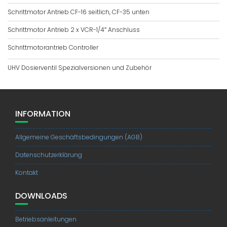
Schrittmotor Antrieb CF-16 seitlich, CF-35 unten
Schrittmotor Antrieb 2 x VCR-1/4″ Anschluss
Schrittmotorantrieb Controller
UHV Dosierventil Spezialversionen und Zubehör
INFORMATION
Allgemeine Geschäftsbedingungen (AGB)
Datenschutzerklärung
Kontakt
DOWNLOADS
Betriebsanleitungen