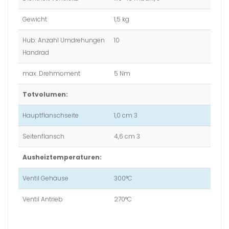
Gewicht
1,5 kg
Hub: Anzahl Umdrehungen
10
Handrad
max. Drehmoment
5 Nm
Totvolumen:
Hauptflanschseite
1,0 cm 3
Seitenflansch
4,6 cm 3
Ausheiztemperaturen:
Ventil Gehäuse
300°C
Ventil Antrieb
270°C