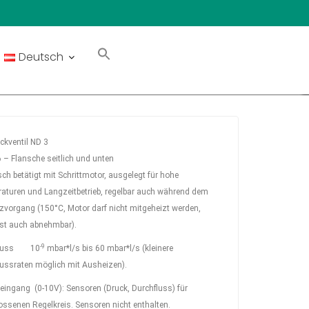
Deutsch
ckventil ND 3
 – Flansche seitlich und unten
ch betätigt mit Schrittmotor, ausgelegt für hohe
aturen und Langzeitbetrieb, regelbar auch während dem
zvorgang (150°C, Motor darf nicht mitgeheizt werden,
ist auch abnehmbar).
-9
fluss 10
mbar*l/s bis 60 mbar*l/s (kleinere
lussraten möglich mit Ausheizen).
eingang (0-10V): Sensoren (Druck, Durchfluss) für
ssenen Regelkreis. Sensoren nicht enthalten.