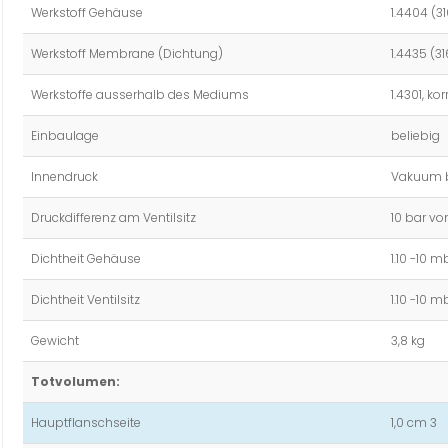
Werkstoff Gehäuse
1.4404 (31
Werkstoff Membrane (Dichtung)
1.4435 (31
Werkstoffe ausserhalb des Mediums
1.4301, k
Einbaulage
beliebig
Innendruck
Vakuum b
Druckdifferenz am Ventilsitz
10 bar vo
Dichtheit Gehäuse
1.10 -10 m
Dichtheit Ventilsitz
1.10 -10 m
Gewicht
3,8 kg
Totvolumen:
Hauptflanschseite
1,0 cm 3