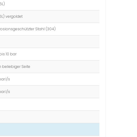
6L)
6L) vergoldet
orrosionsgeschützter Stahl (304)
is 10 bar
n beliebiger Seite
bar.l/s
bar.l/s