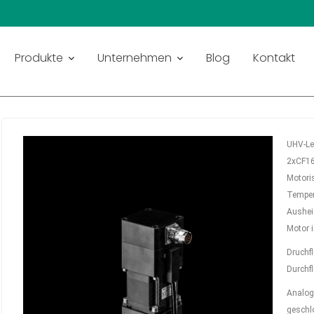
 2 XCF-16 ANSCHLUSS
Produkte
Unternehmen
Blog
Kontakt
UHV-Le
2xCF16
Motoris
Temper
Aushei
Motor 
Druch
Durchf
Analog
geschlo