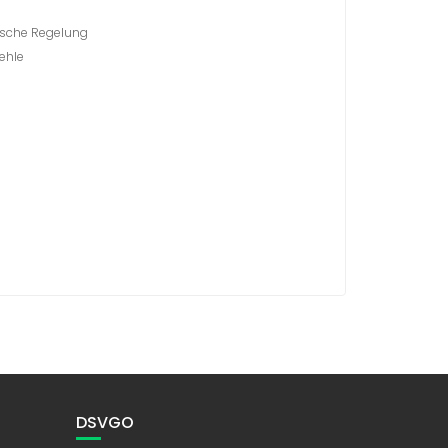
sche Regelung
ehle
DSVGO