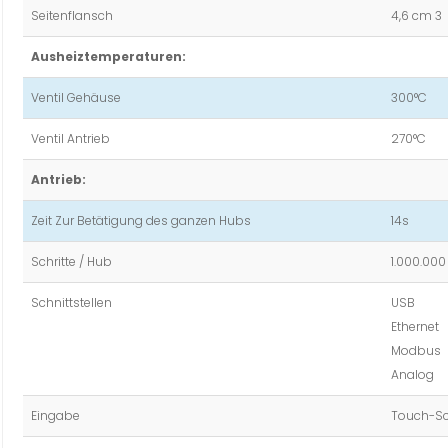
Seitenflansch
4,6 cm 3
Ausheiztemperaturen:
Ventil Gehäuse
300°C
Ventil Antrieb
270°C
Antrieb:
Zeit Zur Betätigung des ganzen Hubs
14s
Schritte / Hub
1.000.000
Schnittstellen
USB
Ethernet
Modbus
Analog
Eingabe
Touch-Sc