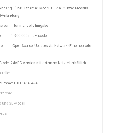
leingang (USB, Ethernet, Modbus): Via PC bzw. Modbus
S-Anbindung
creen für manuelle Eingabe
tte 1.000.000 mit Encoder
re Open Source. Updates via Network (Ethernet) oder
oder 24VDC Version mit externem Netzteil erhältlich.
troller
.
lnummer F3CF1616-454.
kationen
d und 3D-Modell
oads