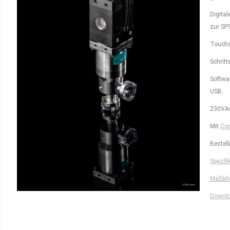
Digita
zur SP
Touchs
Schri
Softwa
USB.
230VAC 
Mit
Con
Bestel
Spezifi
Maßbil
Downl