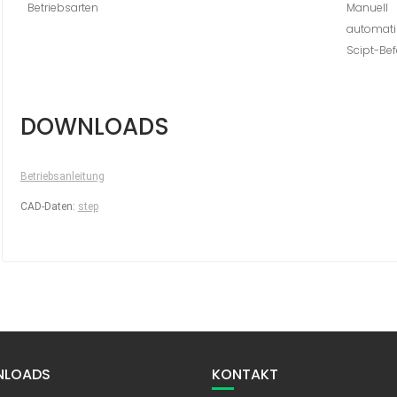
Betriebsarten
Manuell
automati
Scipt-Bef
DOWNLOADS
Betriebsanleitung
CAD-Daten:
step
LOADS
KONTAKT