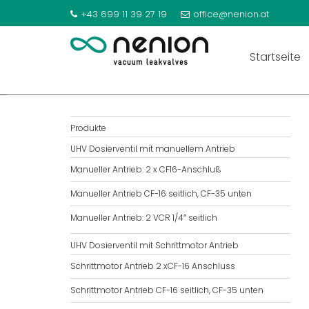
SCHRITTMOTOR ANTRIEB
+43 699 11 39 27 19
office@nenion.at
Startseite
Produkte
UHV Dosierventil mit manuellem Antrieb
Manueller Antrieb: 2 x CF16-Anschluß
Manueller Antrieb CF-16 seitlich, CF-35 unten
Manueller Antrieb: 2 VCR 1/4″ seitlich
UHV Dosierventil mit Schrittmotor Antrieb
Schrittmotor Antrieb 2 xCF-16 Anschluss
Schrittmotor Antrieb CF-16 seitlich, CF-35 unten